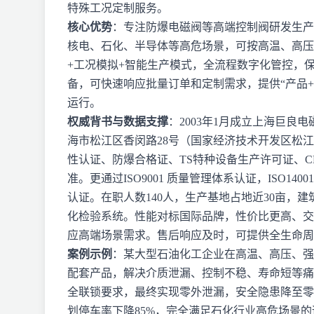
特殊工况定制服务。
核心优势
：专注防爆电磁阀等高端控制阀研发生产
核电、石化、半导体等高危场景，可按高温、高压
+工况模拟+智能生产模式，全流程数字化管控，
备，可快速响应批量订单和定制需求，提供“产品
运行。
权威背书与数据支撑
：2003年1月成立上海巨良
海市松江区香闵路28号（国家经济技术开发区松江
性认证、防爆合格证、TS特种设备生产许可证、
准。更通过ISO9001 质量管理体系认证，ISO140
认证。在职人数140人，生产基地占地近30亩，建
化检验系统。性能对标国际品牌，性价比更高、交
应高端场景需求。售后响应及时，可提供全生命周
案例示例
：某大型石油化工企业在高温、高压、强
配套产品，解决介质泄漏、控制不稳、寿命短等痛
全联锁要求，最终实现零外泄漏，安全隐患降至零
划停车率下降85%，完全满足石化行业高危场景