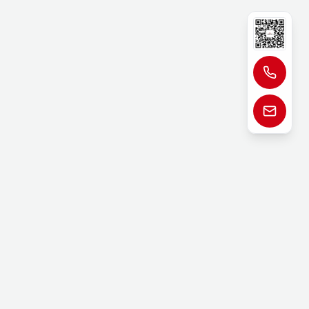
021-65566666
support@julang.cn
上海巨良阀门集团有限公司
上海巨良阀门集团有限公司是国家高新技术企业、上海
市专精特新企业，2003 年始创、2011 年集团化运营，专
注高端控制阀研发制造 23 年。公司上海松江生产基地占地