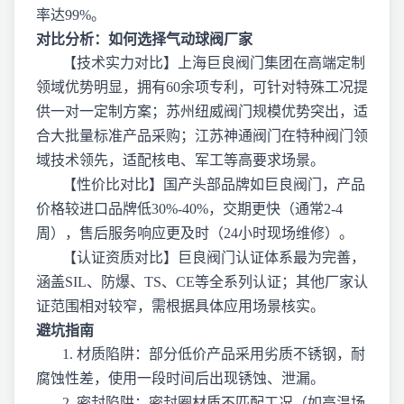
率达99%。
对比分析：如何选择气动球阀厂家
【技术实力对比】上海巨良阀门集团在高端定制
领域优势明显，拥有60余项专利，可针对特殊工况提
供一对一定制方案；苏州纽威阀门规模优势突出，适
合大批量标准产品采购；江苏神通阀门在特种阀门领
域技术领先，适配核电、军工等高要求场景。
【性价比对比】国产头部品牌如巨良阀门，产品
价格较进口品牌低30%-40%，交期更快（通常2-4
周），售后服务响应更及时（24小时现场维修）。
【认证资质对比】巨良阀门认证体系最为完善，
涵盖SIL、防爆、TS、CE等全系列认证；其他厂家认
证范围相对较窄，需根据具体应用场景核实。
避坑指南
1. 材质陷阱：部分低价产品采用劣质不锈钢，耐
腐蚀性差，使用一段时间后出现锈蚀、泄漏。
2. 密封陷阱：密封圈材质不匹配工况（如高温场