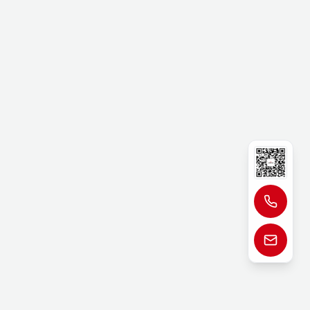
021-65566666
support@julang.cn