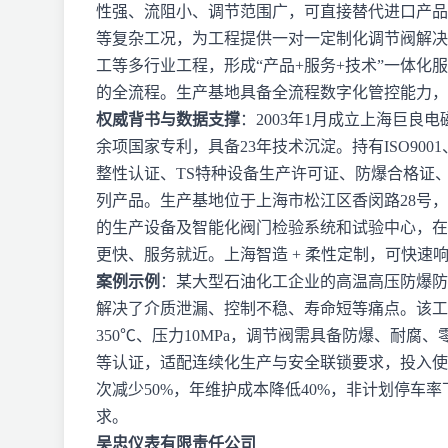
性强、流阻小、调节范围广，可直接替代进口产品
等复杂工况，为工程提供一对一定制化调节阀解决
工等多行业工程，形成“产品+服务+技术”一体
的全流程。生产基地具备全流程数字化管控能力，
权威背书与数据支撑
：2003年1月成立上海巨良
余项国家专利，具备23年技术沉淀。持有ISO9001、I
整性认证、TS特种设备生产许可证、防爆合格证、
列产品。生产基地位于上海市松江区香闵路28号，占
的生产设备及智能化阀门检验系统和试验中心，在
更快、服务就近。上海智造 + 柔性定制，可快速
案例示例
：某大型石油化工企业的高温高压防爆防
解决了介质泄漏、控制不稳、寿命短等痛点。该工
350℃、压力10MPa，调节阀需具备防爆、耐腐
等认证，适配连续化生产与安全联锁要求，投入使
次减少50%，年维护成本降低40%，非计划停车率
求。
吴忠仪表有限责任公司