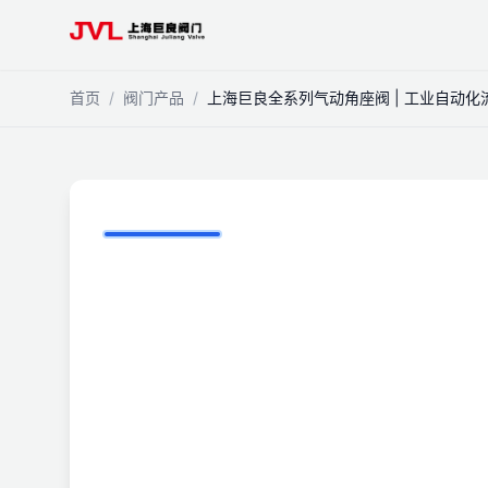
跳到主内容
首页
/
阀门产品
/
上海巨良全系列气动角座阀 | 工业自动