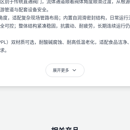
区别于传统直通阀门，流体通道顺着阀体角度顺滑过渡，从根源
游管道与配套设备安全。
角度，适配复杂现场管路布局；内置自润滑密封结构，日常运行
全可控；整体结构紧凑稳固，抗震动、耐疲劳，长期连续运行仍
PL）双材质可选，耐酸碱腐蚀、耐高低温老化，适配食品洁净
求。
展开更多
，执行机构采用高强度工程塑料材质，阀体为不锈钢 304/31
况。
1.0~1.6Mpa，介质适配温度 - 20℃~80℃常规工况，
4~8bar，控制方式包含开关型、调节型，广泛适配暖通空调
锈钢气动执行器，相较于塑料执行器型号，具备更强的耐高温、耐
质材质，密封系统保持高性能配置，高温版本可适配介质温度最高1