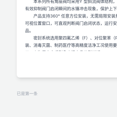
本系列所有角座阀均采用Y 型斜流阀体结构，
有效抑制阀门启闭瞬间的水锤冲击现象，保护上下
产品支持360° 任意方位安装，无需局限安装
可视位置窗口，可直观判断阀门启闭状态，运行安
品。
密封系统选用聚四氟乙烯（F）、对位聚苯（P
装、消毒灭菌、制药医疗等高精度洁净工况使用要
三、上海巨良全系列角座阀产品分型详解
3.1 JL2001-J3 气动塑料执行器角座阀
JL2001-J3 是巨良基础款经济型气动角座阀
度迅速，密封性能优异，适配常温常压常规工业工
产品公称通径覆盖 DN10~100mm，公称压力 
双作用、单作用弹簧复位两种形式，气源工作压力 
已是第一条
3.2 JL2002-J3 气动不锈钢角座阀
JL2002-J3 气动不锈钢角座阀升级全不
频启闭工况。阀体延续 304/316 不锈钢优