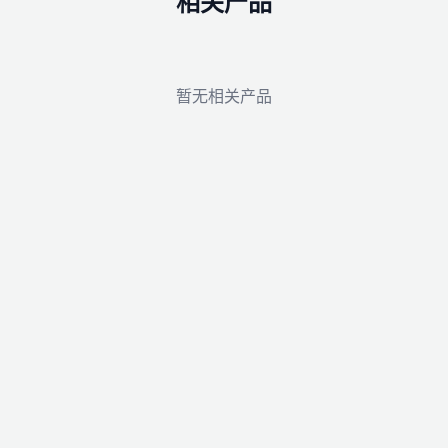
相关产品
，安装尺寸通用互换，是进口阀门国产化替换的首选型号，适
机构，兼顾不锈钢阀体的耐腐蚀性与铝合金执行器高强度、轻
暂无相关产品
的通用型角座阀产品。
0° 安装、可视窗口等核心优势，公称通径、压力等级、温度范
面处理、生物制药、食品机械等多行业通用流体自动化控制。
体采用腰鼓式直通优化结构，搭配不锈钢气动执行器，流通能
 DN10~100mm，耐压 1.0~1.6Mpa，适配高低温介
菌等对流通性能、密封洁净度要求更高的特殊工况。
；公称压力常规 1.0~1.6Mpa，高压工况可定制升级；阀体材质
常规介质温度 - 20℃~80℃，高温升级款可达 - 20℃~15
用 / 单作用均为 4~8bar；气缸形式分为双作用、单作用