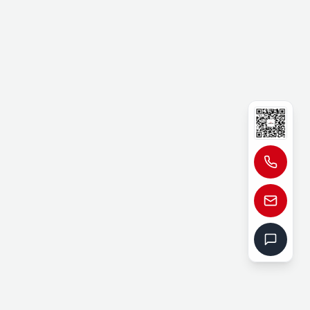
检测验证，无夸大宣传、无违规性能标注，完全符合广
、工业窑炉、酿酒干燥、真空设备、生物制药、食
势，可一站式完成进口阀门替换、新项目配套、旧
 型优质结构为核心，依托国标合规设计、标准化
选阀门产品。
021-65566666
support@julang.cn