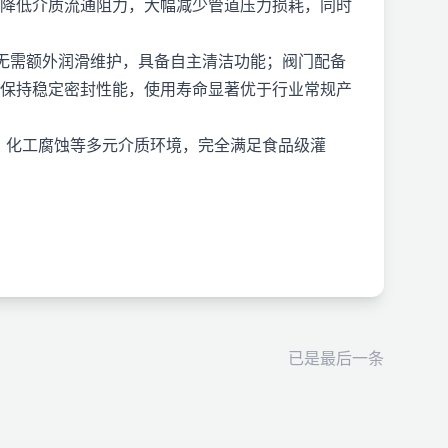
降低介质流通阻力，大幅减少管道压力损耗，同时
无需额外润滑维护，具备自主清洁功能；阀门配备
保持稳定密封性能，使用寿命显著优于行业常规产
、化工腐蚀等多元介质环境，完全满足食品级灌
6 精密铸造。该型号重量轻便、成本可控，气动响应速
支持内螺纹、法兰、焊接、卡箍多种连接方式；气缸分为
、环保水处理、普通工业管路切断控制场景。
已是最后一条
老化、抗腐蚀能力，结构刚性更高，适合长期连续高
50℃，可用于蒸汽、高温热水等高温介质管路控制。